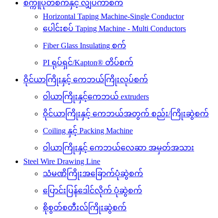
စက္ကူပုတ်စက်နှင့် လျှပ်ကာစက်
Horizontal Taping Machine-Single Conductor
ပေါင်းစပ် Taping Machine - Multi Conductors
Fiber Glass Insulating စက်
PI ရုပ်ရှင်/Kapton® တိပ်စက်
ဝိုင်ယာကြိုးနှင့် ကေဘယ်ကြိုးလုပ်စက်
ဝါယာကြိုးနှင့်ကေဘယ် extruders
ဝိုင်ယာကြိုးနှင့် ကေဘယ်အတွက် စည်း/ကြိုးဆွဲစက်
Coiling နှင့် Packing Machine
ဝါယာကြိုးနှင့် ကေဘယ်လေဆာ အမှတ်အသား
Steel Wire Drawing Line
သံမဏိကြိုးအခြောက်ပုံဆွဲစက်
ပြောင်းပြန်ဒေါင်လိုက် ပုံဆွဲစက်
စိုစွတ်စတီးလ်ကြိုးဆွဲစက်