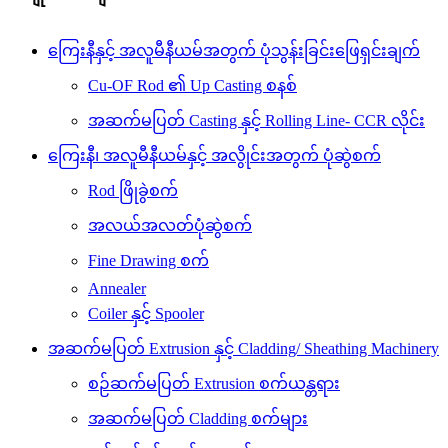
ကြေးနီနှင့် အလူမီနီယမ်အတွက် ပုံသွန်းခြင်းဖြေရှင်းချက်
Cu-OF Rod ၏ Up Casting စနစ်
အဆက်မပြတ် Casting နှင့် Rolling Line- CCR လိုင်း
ကြေးနီ၊ အလူမီနီယမ်နှင့် အလွိုင်းအတွက် ပုံဆွဲစက်
Rod ဖြိုခွဲစက်
အလယ်အလတ်ပုံဆွဲစက်
Fine Drawing စက်
Annealer
Coiler နှင့် Spooler
အဆက်မပြတ် Extrusion နှင့် Cladding/ Sheathing Machinery
စဉ်ဆက်မပြတ် Extrusion စက်ယန္တရား
အဆက်မပြတ် Cladding စက်များ