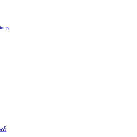
inery
စက်