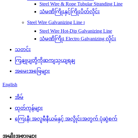
Steel Wire & Rope Tubular Stranding Line
သံမဏိကြိုးနှင့်ကြိုးပိတ်လိုင်း
Steel Wire Galvanizing Line ၊
Steel Wire Hot-Dip Galvanizing Line
သံမဏိကြိုး Electro Galvanizing လိုင်း
သတင်း
ကြှနျုပျတို့ကိုဆကျသှယျရနျ
အမေးအဖြေများ
English
အိမ်
ထုတ်ကုန်များ
ကြေးနီ၊ အလူမီနီယမ်နှင့် အလွိုင်းအတွက် ပုံဆွဲစက်
အမျိုးအစားများ