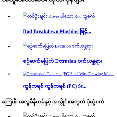
Rod Breakdown Machine ဖြင့်...
စဉ်ဆက်မပြတ် Extrusion စက်ယန္တရား
ကွန်ကရစ် ကွန်ကရစ် (PC) St...
ကြေးနီ၊ အလူမီနီယမ်နှင့် အလွိုင်းအတွက် ပုံဆွဲစက်