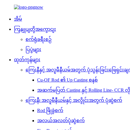
အိမ်
ကြှနျုပျတို့အကွောငျး
စက်ရုံခရီးစဉ်
ပြပွဲများ
ထုတ်ကုန်များ
ကြေးနီနှင့် အလူမီနီယမ်အတွက် ပုံသွန်းခြင်းဖြေရှင်းချ
Cu-OF Rod ၏ Up Casting စနစ်
အဆက်မပြတ် Casting နှင့် Rolling Line- CCR လို
ကြေးနီ၊ အလူမီနီယမ်နှင့် အလွိုင်းအတွက် ပုံဆွဲစက်
Rod ဖြိုခွဲစက်
အလယ်အလတ်ပုံဆွဲစက်