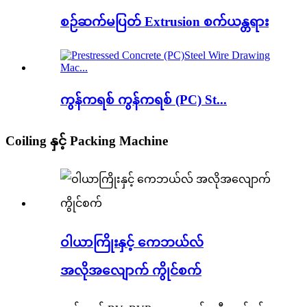
စဉ်ဆက်မပြတ် Extrusion စက်ယန္တရား
ကွန်ကရစ် ကွန်ကရစ် (PC) St...
Coiling နှင့် Packing Machine
ဝါယာကြိုးနှင့် ကေဘယ်လ်
အလိုအလျောက် ကွိုင်စက်