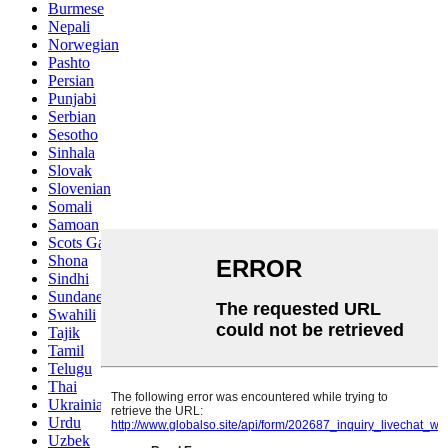
Burmese
Nepali
Norwegian
Pashto
Persian
Punjabi
Serbian
Sesotho
Sinhala
Slovak
Slovenian
Somali
Samoan
Scots Gaelic
Shona
Sindhi
Sundanese
Swahili
Tajik
Tamil
Telugu
Thai
Ukrainian
Urdu
Uzbek