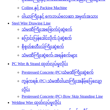
Coiling နှင့် Packing Machine
ဝါယာကြိုးနှင့် ကေဘယ်လေဆာ အမှတ်အသား
Steel Wire Drawing Line
သံမဏိကြိုးအခြောက်ပုံဆွဲစက်
ပြောင်းပြန်ဒေါင်လိုက် ပုံဆွဲစက်
စိုစွတ်စတီးလ်ကြိုးဆွဲစက်
သံမဏိကြိုးဆွဲစက်-အရန်စက်များ
PC Wire & Strand ထုတ်လုပ်မှုလိုင်း
Prestressed Concrete (PC)သံမဏိကြိုးဆွဲစက်
ကွန်ကရစ် (PC) သံမဏိဝါယာကြိုးအနိမ့်ပြေလျော့
လိုင်း
Prestressed Concrete (PC) Bow Skip Stranding Line
Welding Wire ထုတ်လုပ်မှုလိုင်း