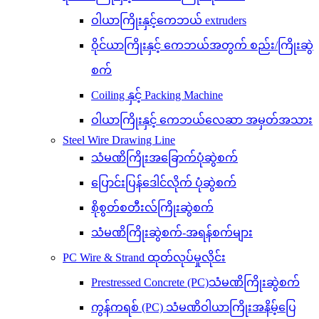
ဝါယာကြိုးနှင့်ကေဘယ် extruders
ဝိုင်ယာကြိုးနှင့် ကေဘယ်အတွက် စည်း/ကြိုးဆွဲ
စက်
Coiling နှင့် Packing Machine
ဝါယာကြိုးနှင့် ကေဘယ်လေဆာ အမှတ်အသား
Steel Wire Drawing Line
သံမဏိကြိုးအခြောက်ပုံဆွဲစက်
ပြောင်းပြန်ဒေါင်လိုက် ပုံဆွဲစက်
စိုစွတ်စတီးလ်ကြိုးဆွဲစက်
သံမဏိကြိုးဆွဲစက်-အရန်စက်များ
PC Wire & Strand ထုတ်လုပ်မှုလိုင်း
Prestressed Concrete (PC)သံမဏိကြိုးဆွဲစက်
ကွန်ကရစ် (PC) သံမဏိဝါယာကြိုးအနိမ့်ပြေ