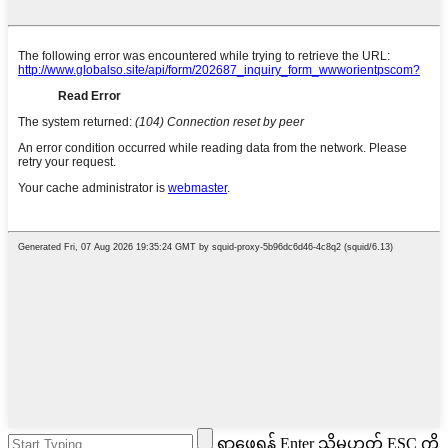
ရှာဖွေရန် Enter သို့မဟုတ် ESC ကို