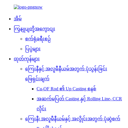
အိမ်
ကြှနျုပျတို့အကွောငျး
စက်ရုံခရီးစဉ်
ပြပွဲများ
ထုတ်ကုန်များ
ကြေးနီနှင့် အလူမီနီယမ်အတွက် ပုံသွန်းခြင်း
ဖြေရှင်းချက်
Cu-OF Rod ၏ Up Casting စနစ်
အဆက်မပြတ် Casting နှင့် Rolling Line- CCR
လိုင်း
ကြေးနီ၊ အလူမီနီယမ်နှင့် အလွိုင်းအတွက် ပုံဆွဲစက်