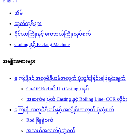
English
အိမ်
ထုတ်ကုန်များ
ဝိုင်ယာကြိုးနှင့် ကေဘယ်ကြိုးလုပ်စက်
Coiling နှင့် Packing Machine
အမျိုးအစားများ
ကြေးနီနှင့် အလူမီနီယမ်အတွက် ပုံသွန်းခြင်းဖြေရှင်းချက်
Cu-OF Rod ၏ Up Casting စနစ်
အဆက်မပြတ် Casting နှင့် Rolling Line- CCR လိုင်း
ကြေးနီ၊ အလူမီနီယမ်နှင့် အလွိုင်းအတွက် ပုံဆွဲစက်
Rod ဖြိုခွဲစက်
အလယ်အလတ်ပုံဆွဲစက်