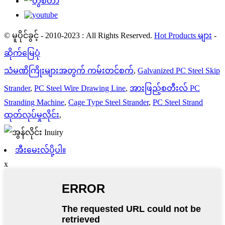
© မူပိုင်ခွင့် - 2010-2023 : All Rights Reserved.
Hot Products များ
-
ဆိုက်မြေပုံ
သံမဏိကြိုးများအတွက် ကမ်းတင်စက်
,
Galvanized PC Steel Skip
Strander
,
PC Steel Wire Drawing Line
,
အားဖြည့်စတီးလ် PC
Stranding Machine
,
Cage Type Steel Strander
,
PC Steel Strand
ထုတ်လုပ်မှုလိုင်း
,
အီးမေးလ်ပို့ပါ။
x