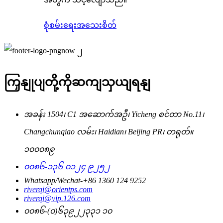
စုံစမ်းရေး
အသေးစိတ်
ကြှနျုပျတို့ကိုဆကျသှယျရနျ
အခန်း 1504၊ C1 အဆောက်အဦ၊ Yicheng စင်တာ No.11၊
Changchunqiao လမ်း၊ Haidian၊ Beijing PR၊ တရုတ်။
၁၀၀၀၈၉
၀၀၈၆-၁၃၆ ၀၁၂၄ ၉၂၅၂
Whatsapp/Wechat-+86 1360 124 9252
riverqi@orientps.com
riverqi@vip.126.com
၀၀၈၆-(၀)၆၃၉၂၂၃၃၁ ၁၀