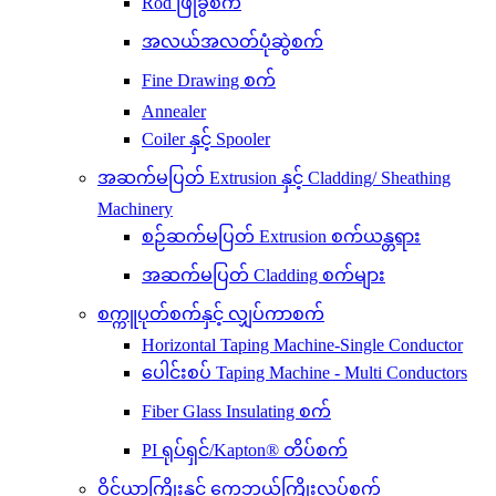
Rod ဖြိုခွဲစက်
အလယ်အလတ်ပုံဆွဲစက်
Fine Drawing စက်
Annealer
Coiler နှင့် Spooler
အဆက်မပြတ် Extrusion နှင့် Cladding/ Sheathing
Machinery
စဉ်ဆက်မပြတ် Extrusion စက်ယန္တရား
အဆက်မပြတ် Cladding စက်များ
စက္ကူပုတ်စက်နှင့် လျှပ်ကာစက်
Horizontal Taping Machine-Single Conductor
ပေါင်းစပ် Taping Machine - Multi Conductors
Fiber Glass Insulating စက်
PI ရုပ်ရှင်/Kapton® တိပ်စက်
ဝိုင်ယာကြိုးနှင့် ကေဘယ်ကြိုးလုပ်စက်