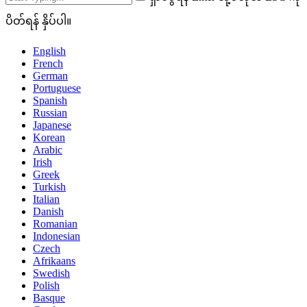
ပိတ်ရန် နှိပ်ပါ။
English
French
German
Portuguese
Spanish
Russian
Japanese
Korean
Arabic
Irish
Greek
Turkish
Italian
Danish
Romanian
Indonesian
Czech
Afrikaans
Swedish
Polish
Basque