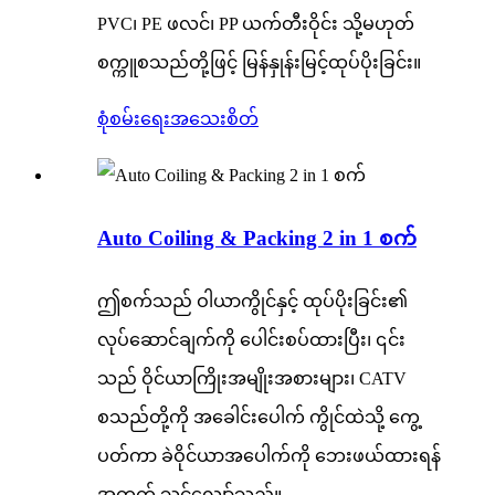
PVC၊ PE ဖလင်၊ PP ယက်တီးဝိုင်း သို့မဟုတ်
စက္ကူစသည်တို့ဖြင့် မြန်နှုန်းမြင့်ထုပ်ပိုးခြင်း။
စုံစမ်းရေး
အသေးစိတ်
Auto Coiling & Packing 2 in 1 စက်
ဤစက်သည် ဝါယာကွိုင်နှင့် ထုပ်ပိုးခြင်း၏
လုပ်ဆောင်ချက်ကို ပေါင်းစပ်ထားပြီး၊ ၎င်း
သည် ဝိုင်ယာကြိုးအမျိုးအစားများ၊ CATV
စသည်တို့ကို အခေါင်းပေါက် ကွိုင်ထဲသို့ ကွေ့
ပတ်ကာ ခဲဝိုင်ယာအပေါက်ကို ဘေးဖယ်ထားရန်
အတွက် သင့်လျော်သည်။