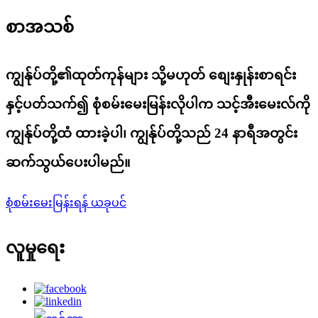
စာအသစ်
ကျွန်ုပ်တို့၏ထုတ်ကုန်များ သို့မဟုတ် စျေးနှုန်းစာရင်း
နှင့်ပတ်သက်၍ စုံစမ်းမေးမြန်းလိုပါက သင့်အီးမေးလ်ကို
ကျွန်ုပ်တို့ထံ ထားခဲ့ပါ၊ ကျွန်ုပ်တို့သည် 24 နာရီအတွင်း
ဆက်သွယ်ပေးပါမည်။
စုံစမ်းမေးမြန်းရန် ယခုပင်
လူမှုရေး