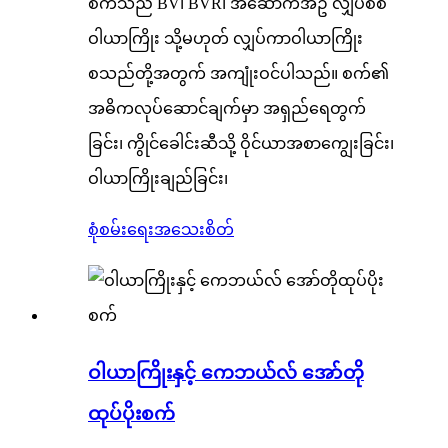
စက်သည် BV၊ BVR၊ အဆောက်အဦ လျှပ်စစ်
ဝါယာကြိုး သို့မဟုတ် လျှပ်ကာဝါယာကြိုး
စသည်တို့အတွက် အကျုံးဝင်ပါသည်။ စက်၏
အဓိကလုပ်ဆောင်ချက်မှာ အရှည်ရေတွက်
ခြင်း၊ ကွိုင်ခေါင်းဆီသို့ ဝိုင်ယာအစာကျွေးခြင်း၊
ဝါယာကြိုးချည်ခြင်း၊
စုံစမ်းရေး
အသေးစိတ်
ဝါယာကြိုးနှင့် ကေဘယ်လ် အော်တို
ထုပ်ပိုးစက်